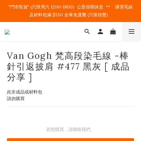
"門市取貨" (只限周六 1200-1800)  公眾假期休息  **    購買毛線
及材料包滿 $550 全單免運費 (只限順豐)   
Van Gogh 梵高段染毛線 -棒
針引返披肩 #477 黑灰 [ 成品
分享 ]
此非成品或材料包
請勿購買
若想購買，請聯絡我們。