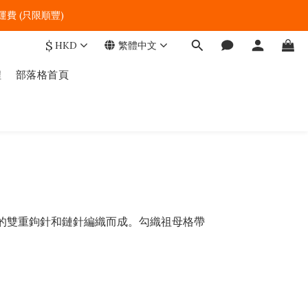
費 (只限順豐)   
$
HKD
繁體中文
程
部落格首頁
基本的雙重鉤針和鏈針編織而成。勾織祖母格帶