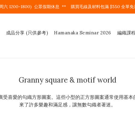
周六 1200-1800)  公眾假期休息  **    購買毛線及材料包滿 $550 全單免運
成品分享 (只供參考)
Hamanaka Seminar 2026
編織課
Granny square & motif world
種經典且廣受喜愛的勾織方形圖案。這些小型的正方形圖案通常使用
來了許多樂趣和滿足感，讓無數勾織者著迷。