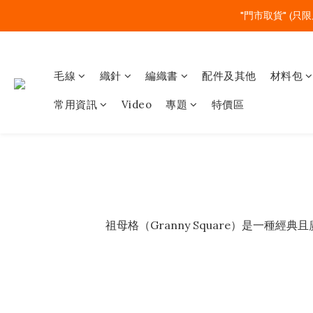
"門市取貨" (只限
毛線
織針
編織書
配件及其他
材料包
常用資訊
Video
專題
特價區
祖母格（Granny Square）是一