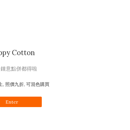
ppy Cotton
, 鍾意點併都得啦
上, 照價九折, 可混色購買
Enter