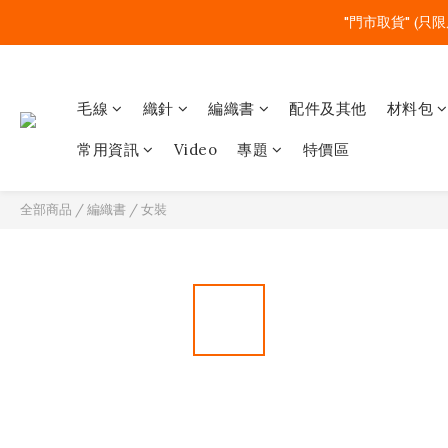
"門市取貨" (只限
毛線
織針
編織書
配件及其他
材料包
常用資訊
Video
專題
特價區
全部商品
/
編織書
/
女裝