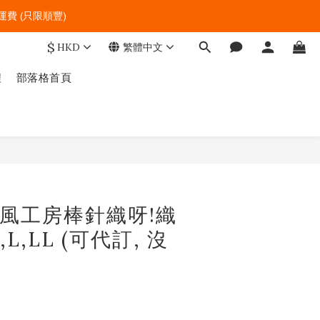
費 (只限順豐)   
$
HKD
繁體中文
程
部落格首頁
立即購買
0 風工房棒針織呀!織
,L,LL (可代訂, 沒