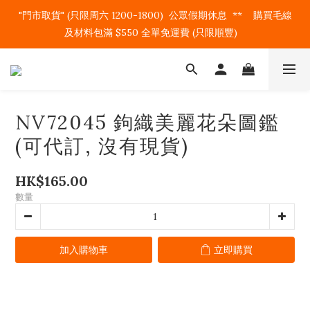
"門市取貨" (只限周六 1200-1800)  公眾假期休息  **    購買毛線
及材料包滿 $550 全單免運費 (只限順豐)   
NV72045 鉤織美麗花朵圖鑑
(可代訂, 沒有現貨)
HK$165.00
數量
加入購物車
立即購買