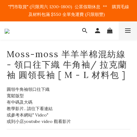
"門市取貨" (只限周六 1200-1800)  公眾假期休息  **    購買毛線
及材料包滿 $550 全單免運費 (只限順豐)   
Moss-moss 半羊半棉混紡線
- 領口往下織 牛角袖/ 拉克蘭
袖 圓領長袖 [ M - L 材料包 ]
圓領牛角袖領口往下織
寬鬆版型
有中碼及大碼
教學影片.. 請往下看連結
或參考本網站" Video"
或到小店youtube video 觀看影片