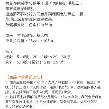
棉花在紡紗階段採用了環形切割的起毛加工，
帶來柔軟的觸感。
通過將不同材質的同色系兩種顏色紡織在一起，
呈現出深邃的混色陰陽效果。
放鬆和療癒，色柔和而舒適。
成份：羊毛50%、棉50%
重量/ 長度：25gm / 105m
密度
棒針：5～6號，20～21針 x 29～30行
鉤針：5/0號（長針） 21針 x 9.5行
【商品付款運送須知】
1. 如商品是經轉帳/ ATM/ 支票/ 轉數快 FPS 付款，確認訂單
後，請於三個工作天內付款，逾期則取消訂單。收款後跟客人確
認，並安排兩個工作天內 (周一至周五) 出貨。
2. 如訂單中講買的商品部分是預售，或未有存貨，我們會待所有
商品齊集後才出貨。如欲分批寄出，請分開下單。如有任何問
題，請寄信給客服。