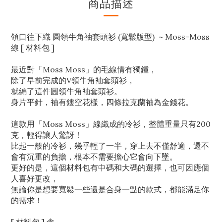
商品描述
領口往下織 圓領牛角袖套頭衫 (寬鬆版型) ~ Moss-Moss
線 [ 材料包 ]
最近對「Moss Moss」的毛線情有獨鍾，
除了早前
完成
的V領
牛角袖
套頭衫
，
就編了這件
圓領牛角袖
套頭衫
。
身片平針
，袖有鏤空花樣
，四條拉克蘭袖為金錢花。
這款用「Moss Moss」線織成的冷衫，整體重量只有200
克，輕得讓人驚訝！
比起一般的冷衫，幾乎輕了一半，穿上去不僅舒適，還不
會有沉重的負擔，根本不需要擔心它會向下墜。
更好的是，這個材料包有中碼和大碼的選擇，也可因應個
人喜好更改
，
無論你是想要寬鬆一些還是合身一點的款式，都能滿足你
的需求
！