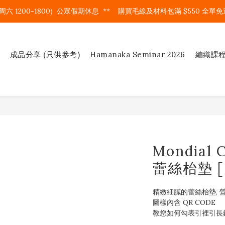
周六 1200-1800)  公眾假期休息  **    購買毛線及材料包滿 $550 全單免運
成品分享 (只供參考)
Hamanaka Seminar 2026
編織課
Mondial 
蕾絲枱墊 [
精緻細膩的蕾絲枱墊, 
圖樣內含 QR CODE 
教您如何勾表引裡引長