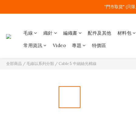
"門市取貨" (只限
毛線
織針
編織書
配件及其他
材料包
常用資訊
Video
專題
特價區
全部商品
/
毛線以系列分類
/
Cable 5 中細絲光棉線