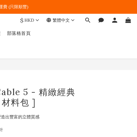
費 (只限順豐)   
$
HKD
繁體中文
程
部落格首頁
立即購買
Cable 5 - 精緻經典
 材料包 ]
營造出豐富的立體質感
針