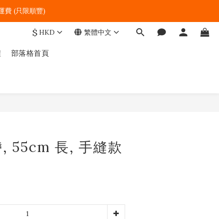
費 (只限順豐)   
$
HKD
繁體中文
程
部落格首頁
立即購買
, 55cm 長, 手縫款