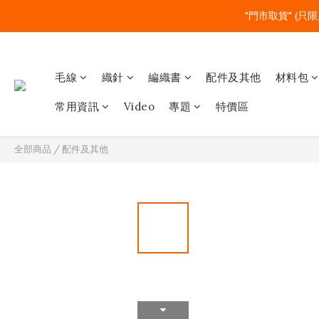
"門市取貨" (只限
毛線
織針
編織書
配件及其他
材料包
常用資訊
Video
專題
特價區
全部商品
/
配件及其他