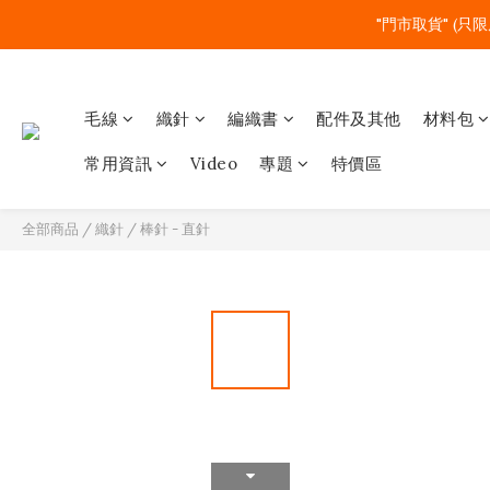
"門市取貨" (只限
毛線
織針
編織書
配件及其他
材料包
常用資訊
Video
專題
特價區
全部商品
/
織針
/
棒針 - 直針