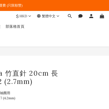
費 (只限順豐)   
$
HKD
繁體中文
程
部落格首頁
立即購買
a 竹直針 20cm 長
 (2.7mm)
及袖圈用 
7 (4.2mm)