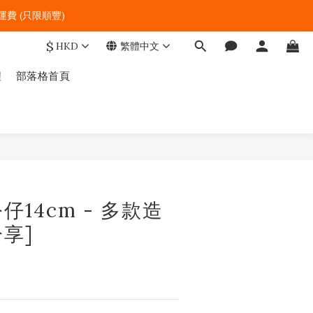
費 (只限順豐)   
$
HKD
繁體中文
程
部落格首頁
14cm - 多款造
分享]