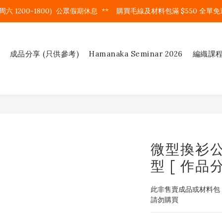
周六 1200-1800)  公眾假期休息  **    購買毛線及材料包滿 $550 全單免運
成品分享 (只供參考)
Hamanaka Seminar 2026
編織課
微型換衫公仔
型 [ 作品
此非售賣成品或材料包
請勿購買