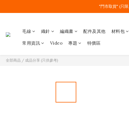
"門市取貨" (只限
毛線
織針
編織書
配件及其他
材料包
常用資訊
Video
專題
特價區
全部商品
/
成品分享 (只供參考)