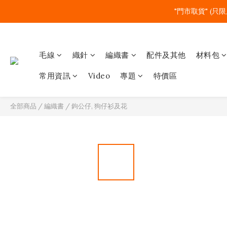
"門市取貨" (只限
毛線
織針
編織書
配件及其他
材料包
常用資訊
Video
專題
特價區
全部商品
/
編織書
/
鉤公仔, 狗仔衫及花