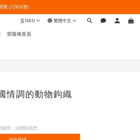
費 (只限順豐)   
$
HKD
繁體中文
程
部落格首頁
 異國情調的動物鉤織
想購買，請聯絡我們。
聯絡我們