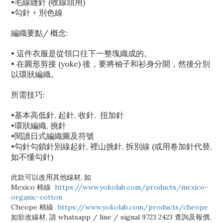
•毛線縫針 (收線頭用)
•勾針 + 別色線
編織要點/ 概念:
• 這件衣服是從領口往下一整塊織成的。
• 在圓形剪接 (yoke) 後，要將袖子和衫身分開，然後分別
以環狀編織。
所需技巧:
•基本高低針, 起針, 收針, 扭加針
•環狀編織, 挑針
•閱讀日式編織圖及符號
•勾針勾鎖針別線起針, 裡山挑針, 拆別線 (或用卷加針代替,
如不懂勾針)
此款可以改用其他線材, 如
Mexico 棉線
https://www.yokolab.com/products/mexico-
organic-cotton
Cheope 棉線
https://www.yokolab.com/products/cheope
如欲改線材, 請 whatsapp / line / signal 9723 2423 查詢及報價,