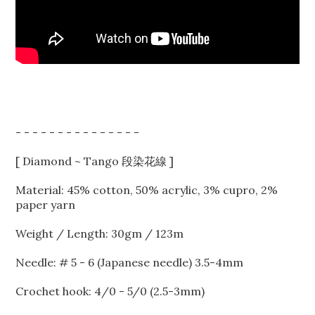
- - - - - - - - - - - - - - -
[ Diamond ~ Tango 段染花線 ]
Material: 45% cotton, 50% acrylic, 3% cupro, 2%
paper yarn
Weight / Length: 30gm / 123m
Needle: # 5 - 6 (Japanese needle) 3.5-4mm
Crochet hook: 4/0 - 5/0 (2.5-3mm)