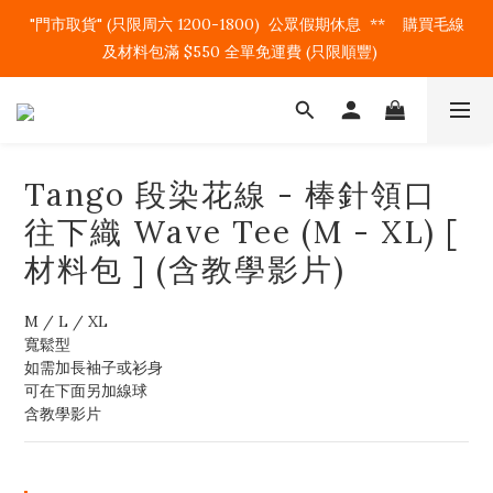
"門市取貨" (只限周六 1200-1800)  公眾假期休息  **    購買毛線
及材料包滿 $550 全單免運費 (只限順豐)   
Tango 段染花線 - 棒針領口
往下織 Wave Tee (M - XL) [
材料包 ] (含教學影片)
M / L / XL
寬鬆型
如需加長袖子或衫身
可在下面另加線球
含教學影片