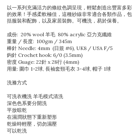
以一系列充滿活力的條紋色調呈現，輕鬆創造出豐富多彩
的效果！手感柔軟極佳，這種紗線非常適合各類作品，包
括服裝和配飾，以及家居裝飾。可機洗，易於保養。
成份: 20% wool 羊毛 80% acrylic 亞力克纖維
重量 / 長度: 100gm / 345m
棒針 Needle: 4mm (日規 #6), UK8 / USA F/5
鉤針 Crochet hook: 6/0 (3.5mm)
密度 Guage: 22針 x 28行 (4mm)
用量: 圍巾 1-2球, 長袖套頸毛衣 3-4球, 帽子 1球
洗滌方式
可洗衣機洗 羊毛模式清洗
深色色系要分開洗
平放晾乾
在濕潤狀態下重新塑形
乾燥時輕壓，切勿濕壓
可以乾洗