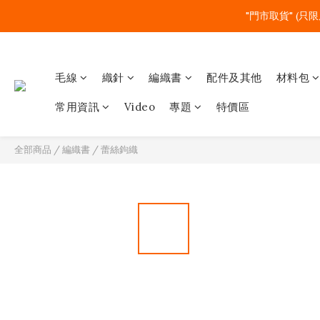
"門市取貨" (只限
毛線
織針
編織書
配件及其他
材料包
常用資訊
Video
專題
特價區
全部商品
/
編織書
/
蕾絲鉤織