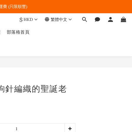
費 (只限順豐)   
$
HKD
繁體中文
程
部落格首頁
立即購買
7 鉤針編織的聖誕老