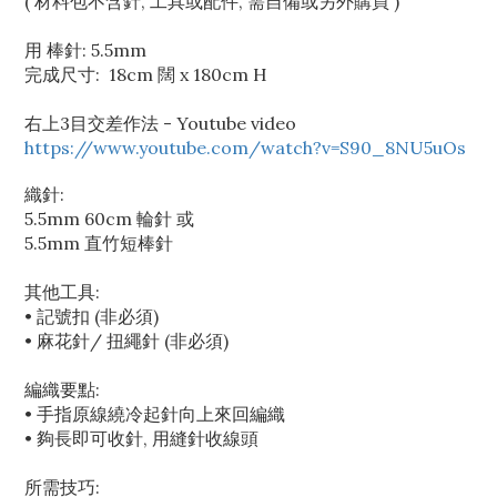
( 材料包不含針, 工具或配件, 需自備或另外購買 )
用 棒針: 5.5mm
完成尺寸: 18cm 闊 x 180cm H
右上3目交差作法 - Youtube video
https://www.youtube.com/watch?v=S90_8NU5uOs
織針:
5.5mm 60cm 輪針 或
5.5mm 直竹短棒針
其他工具:
• 記號扣 (非必須)
• 麻花針/ 扭繩針 (非必須)
編織要點:
• 手指原線繞冷起針向上來回編織
• 夠長即可收針, 用縫針收線頭
所需技巧: