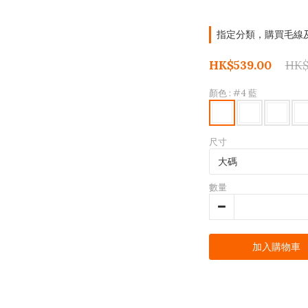
指定分類，購買毛線及材
HK$539.00
HK$
顏色
: #4 藍
尺寸
數量
加入購物車