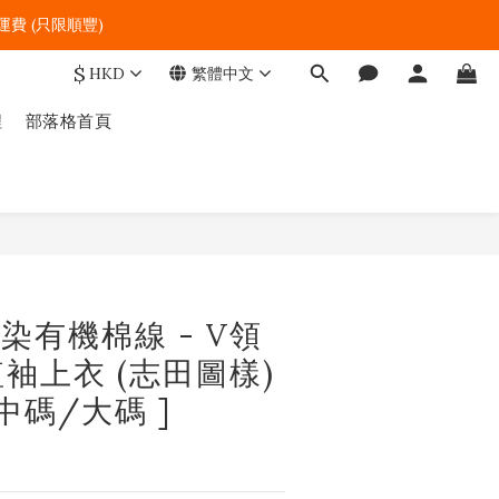
費 (只限順豐)   
$
HKD
繁體中文
程
部落格首頁
立即購買
 段染有機棉線 - V領
袖上衣 (志田圖樣)
 中碼/大碼 ]