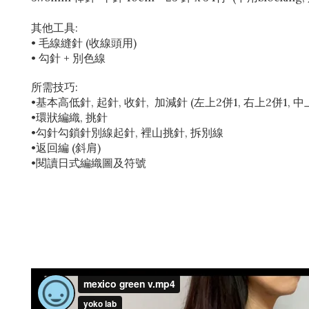
其他工具:
• 毛線縫針 (收線頭用)
• 勾針 + 別色線
所需技巧:
•基本高低針, 起針, 收針, 加減針 (左上2併1, 右上2併1, 中
•環狀編織, 挑針
•勾針勾鎖針別線起針, 裡山挑針, 拆別線
•返回編 (斜肩)
•閱讀日式編織圖及符號