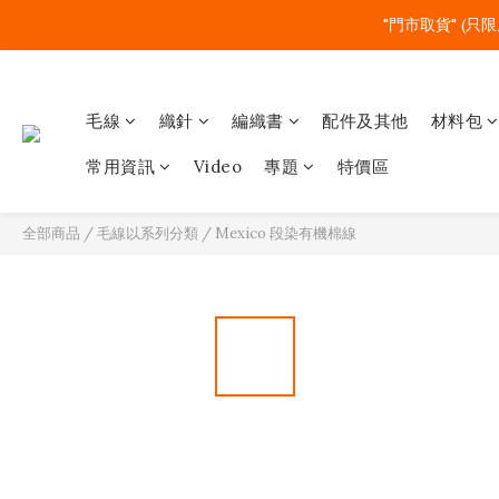
"門市取貨" (只限
毛線
織針
編織書
配件及其他
材料包
常用資訊
Video
專題
特價區
全部商品
/
毛線以系列分類
/
Mexico 段染有機棉線