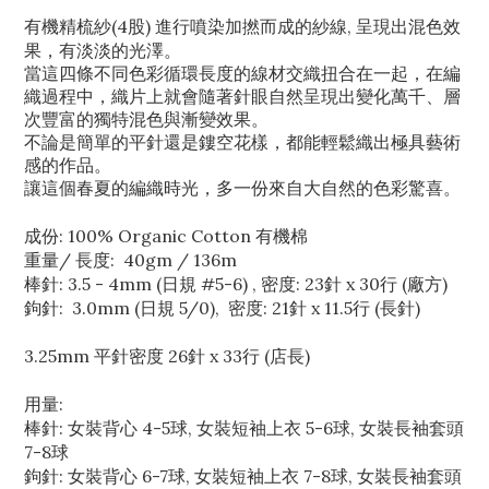
有機精梳紗(4股) 進行噴染加撚而成的紗線, 呈現出混色效
果，有淡淡的光澤。
當這四條不同色彩循環長度的線材交織扭合在一起，在編
織過程中，織片上就會隨著針眼自然呈現出變化萬千、層
次豐富的獨特混色與漸變效果。
不論是簡單的平針還是鏤空花樣，都能輕鬆織出極具藝術
感的作品。
讓這個春夏的編織時光，多一份來自大自然的色彩驚喜。
成份: 100% Organic Cotton 有機棉
重量/ 長度: 40gm / 136m
棒針: 3.5 - 4mm (日規 #5-6) , 密度: 23針 x 30行 (廠方)
鉤針: 3.0mm (日規 5/0), 密度: 21針 x 11.5行 (長針)
3.25mm 平針密度 26針 x 33行 (店長)
用量:
棒針: 女裝背心 4-5球, 女裝短袖上衣 5-6球, 女裝長袖套頭
7-8球
鉤針: 女裝背心 6-7球, 女裝短袖上衣 7-8球, 女裝長袖套頭