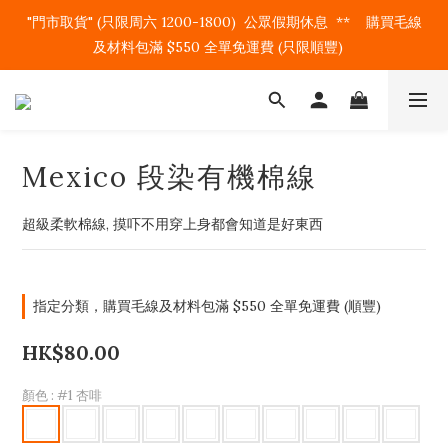
"門市取貨" (只限周六 1200-1800)  公眾假期休息  **    購買毛線
及材料包滿 $550 全單免運費 (只限順豐)   
Mexico 段染有機棉線
超級柔軟棉線, 摸吓不用穿上身都會知道是好東西
指定分類，購買毛線及材料包滿 $550 全單免運費 (順豐)
HK$80.00
顏色
: #1 杏啡