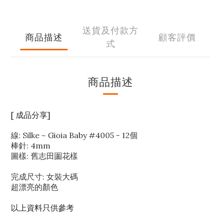
送貨及付款方
商品描述
顧客評價
式
商品描述
[ 成品分享]
線: Silke ~ Gioia Baby #4005 - 12個
棒針: 4mm
圖樣: 舊志田圗花樣
完成尺寸: 女裝大碼
超漂亮的顏色
以上資料只供參考