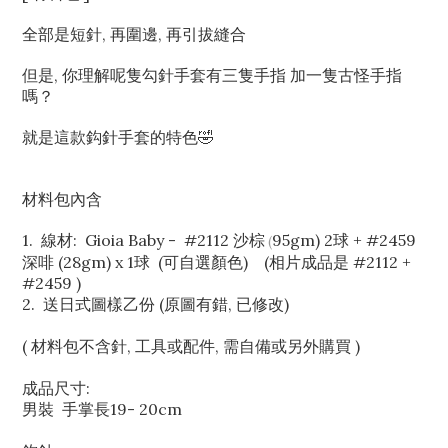
全部是短針, 再圍邊, 再引拔縫合
但是, 你理解呢隻勾針手套有三隻手指 加一隻古怪手指
嗎？
就是這款鈎針手套的特色🤣
材料包內含
1. 線材: Gioia Baby - #2112 沙棕
95gm) 2球 + #2459
(
深啡 (28gm) x 1
球
(可自選顏色) (相片成品是 #2112 +
#2459 )
2. 送日式圖樣乙份 (原圖有錯, 已修改)
( 材料包不含針, 工具或配件, 需自備或另外購買 )
成品尺寸:
男裝 手掌長19- 20cm