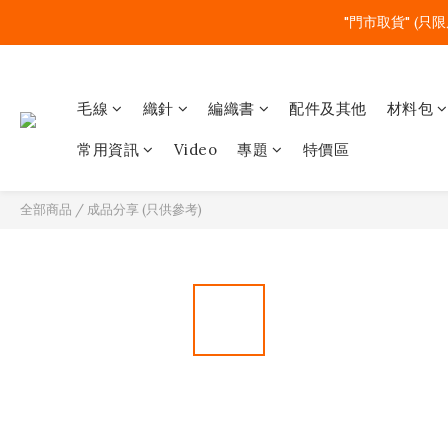
"門市取貨" (只限
毛線
織針
編織書
配件及其他
材料包
常用資訊
Video
專題
特價區
全部商品
/
成品分享 (只供參考)