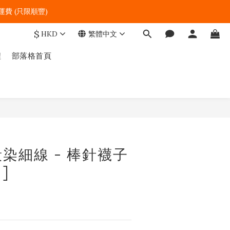
費 (只限順豐)   
$
HKD
繁體中文
程
部落格首頁
g 段染細線 - 棒針襪子
]