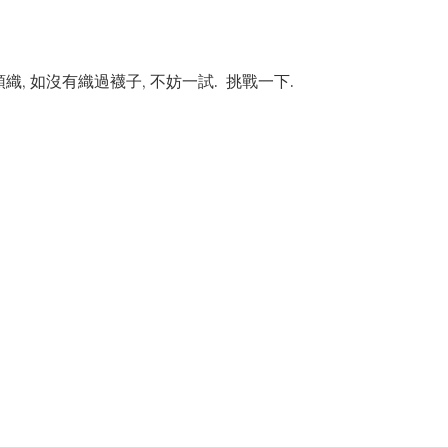
向襪頭織, 如沒有織過襪子, 不妨一試. 挑戰一下.