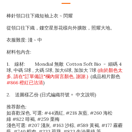
棒針領口往下織短袖上衣 ~ 閃耀
從領口往下織
，
鏤空星形花樣向外擴散，照耀大地。
衣服難度: 淺 ~ 中
材料包內含:
1. 線材:
Mondial 無敵 Cotton Soft Bio - 細碼 4
球, 中碼 5球 , 大碼 5球, 加大6球, 加加
大
7球
(由於顏色太
多, 請在"訂單備註"欄內留言顏色, 謝謝.)
(成品相片顏色
#866 橙紅已沽清
)
2. 送圖樣乙份 (日式編織符號 + 中文說明)
推荐顏色:
如喜歡深色, 可選: #44酒紅, #218 灰藍, #260 海松
綠 #822 啡褐, #259 栗梅
淺色可選: #207 淺灰, #163 沙棕, #589 黃褐, #177 霧霾
藍, #740 蝦肉, #233 荷藕, #823 牛油果綠 等