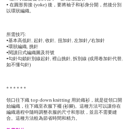
• 在圓形剪接 (yoke) 後，要將袖子和衫身分開，然後分別
以環狀編織。
所需技巧:
•基本高低針, 起針, 收針, 扭加針, 左加針/右加針
•環狀編織, 挑針
•閱讀日式編織圖及符號
•勾針勾鎖針別線起針, 裡山挑針, 拆別線 (或用卷加針代替,
如不懂勾針)
* * * * * *
領口往下織 top down knitting 用於織衫，就是從領口開
始編織，往下織至衣服下襬 (衫腳)。這種方法可以讓你在
編織過程中隨時調整衣服的尺寸和形狀，並且不需要縫
合。這種方法較為節省時間和精力。