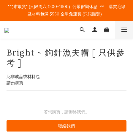
"門市取貨" (只限周六 1200-1800)  公眾假期休息  **    購買毛線
及材料包滿 $550 全單免運費 (只限順豐)   
Bright ~ 鉤針漁夫帽 [ 只供參
考 ]
此非成品或材料包
請勿購買
若想購買，請聯絡我們。
聯絡我們