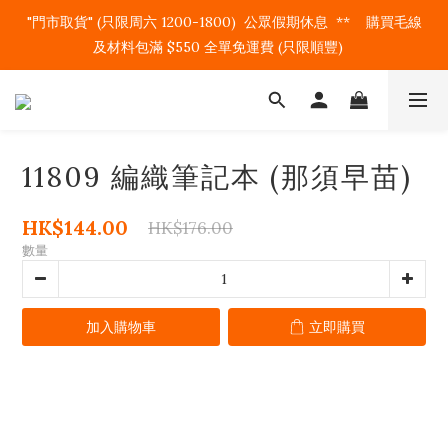
"門市取貨" (只限周六 1200-1800)  公眾假期休息  **    購買毛線
及材料包滿 $550 全單免運費 (只限順豐)   
11809 編織筆記本 (那須早苗)
HK$144.00
HK$176.00
數量
加入購物車
立即購買