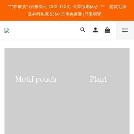
"門市取貨" (只限周六 1200-1800)  公眾假期休息  **    購買毛線
及材料包滿 $550 全單免運費 (只限順豐)   
Motif pouch
Plant