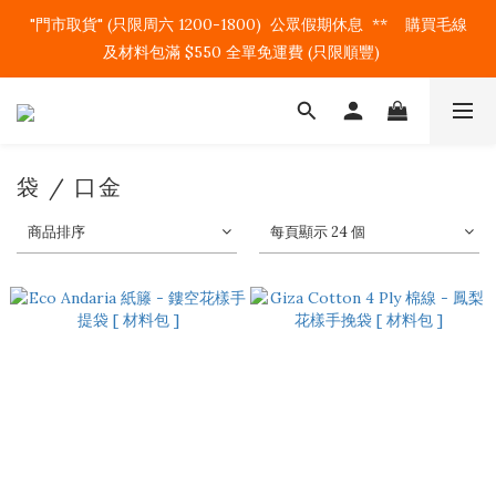
"門市取貨" (只限周六 1200-1800)  公眾假期休息  **    購買毛線
及材料包滿 $550 全單免運費 (只限順豐)   
袋 / 口金
商品排序
每頁顯示 24 個